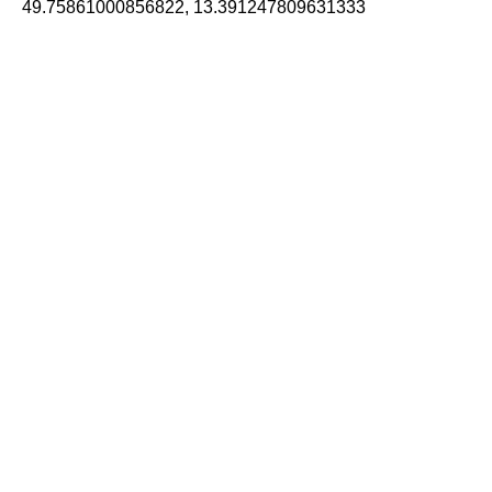
49.75861000856822, 13.391247809631333