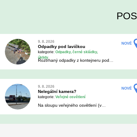
POS
9. 8. 2026
NOVÉ
Odpadky pod lavičkou
kategorie:
Odpadky, černé skládky,
úklidy
Roztrhaný odpadky z kontejneru pod…
9. 8. 2026
NOVÉ
Nelegální kamera?
kategorie:
Veřejné osvětlení
Na sloupu veřejného osvětlení (v…