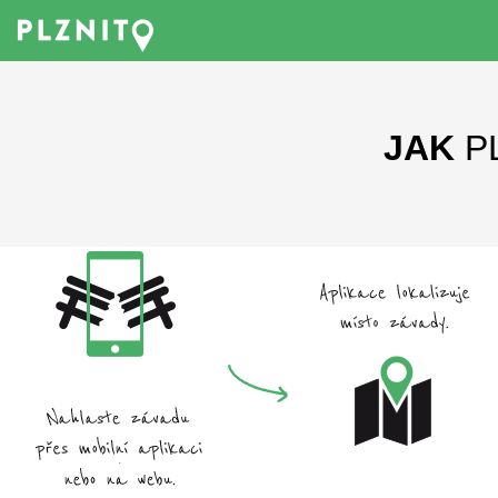
JAK
P