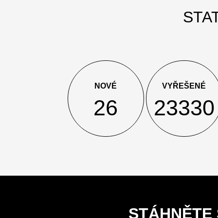
STA
NOVÉ
VYŘEŠENÉ
26
23330
STÁHNĚTE 