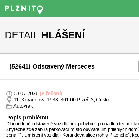
DETAIL
HLÁŠENÍ
(52641) Odstavený Mercedes
03.07.2026
(V řešení)
11, Korandova 1938, 301 00 Plzeň 3, Česko
Autovrak
Popis problému
Dlouhodobě odstavené vozidlo bez pohybu s propadlou technickou
Zbytečně zde zabírá parkovací místo obyvatelům přilehlých dom
zóna F). Umístění vozidla - Korandova ulice (roh s Plachého), ko