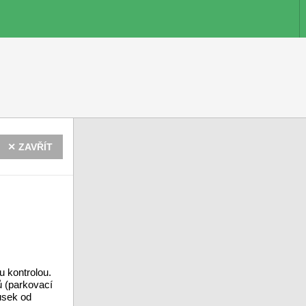
✕ ZAVŘÍT
 kontrolou.
ů (parkovací
usek od