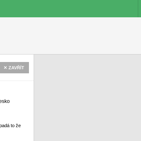
✕ ZAVŘÍT
Česko
padá to že