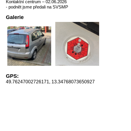
Kontaktní centrum – 02.06.2026
- podnět jsme předali na SVSMP
Galerie
GPS:
49.76247002726171, 13.34768073650927