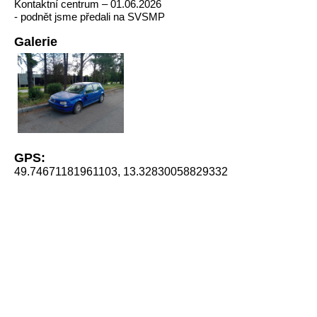
Kontaktní centrum – 01.06.2026
- podnět jsme předali na SVSMP
Galerie
GPS:
49.74671181961103, 13.32830058829332