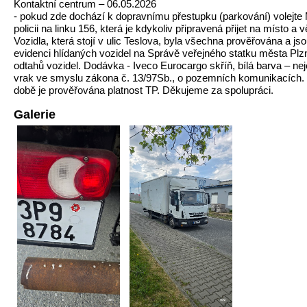
Kontaktní centrum – 06.05.2026
- pokud zde dochází k dopravnímu přestupku (parkování) volejte
policii na linku 156, která je kdykoliv připravená přijet na místo a v
Vozidla, která stojí v ulic Teslova, byla všechna prověřována a jso
evidenci hlídaných vozidel na Správě veřejného statku města Plz
odtahů vozidel. Dodávka - Iveco Eurocargo skříň, bílá barva – ne
vrak ve smyslu zákona č. 13/97Sb., o pozemních komunikacích.
době je prověřována platnost TP. Děkujeme za spolupráci.
Galerie