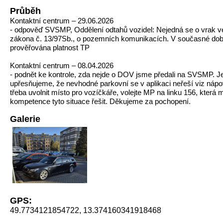
Průběh
Kontaktní centrum – 29.06.2026
- odpověď SVSMP, Oddělení odtahů vozidel: Nejedná se o vrak 
zákona č. 13/97Sb., o pozemních komunikacích. V současné dob
prověřována platnost TP
Kontaktní centrum – 08.04.2026
- podnět ke kontrole, zda nejde o DOV jsme předali na SVSMP. J
upřesňujeme, že nevhodné parkovní se v aplikaci neřeší viz nápov
třeba uvolnit místo pro vozíčkáře, volejte MP na linku 156, která 
kompetence tyto situace řešit. Děkujeme za pochopení.
Galerie
GPS:
49.7734121854722, 13.374160341918468