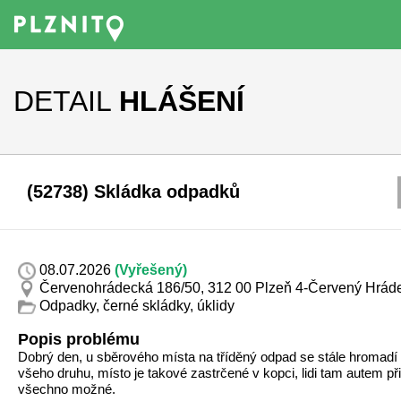
DETAIL
HLÁŠENÍ
(52738) Skládka odpadků
08.07.2026
(Vyřešený)
Červenohrádecká 186/50, 312 00 Plzeň 4-Červený Hrád
Odpadky, černé skládky, úklidy
Popis problému
Dobrý den, u sběrového místa na tříděný odpad se stále hromad
všeho druhu, místo je takové zastrčené v kopci, lidi tam autem p
všechno možné.