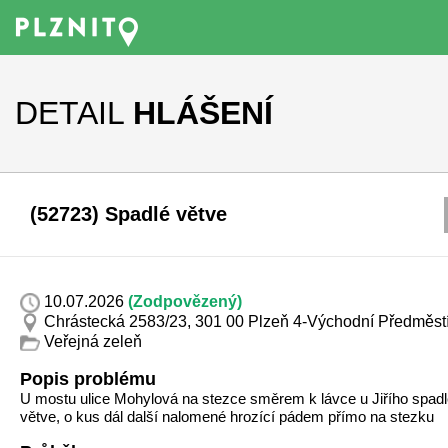
DETAIL
HLÁŠENÍ
(52723) Spadlé větve
10.07.2026
(Zodpovězený)
Chrástecká 2583/23, 301 00 Plzeň 4-Východní Předměst
Veřejná zeleň
Popis problému
U mostu ulice Mohylová na stezce směrem k lávce u Jiřího spadl
větve, o kus dál další nalomené hrozící pádem přímo na stezku