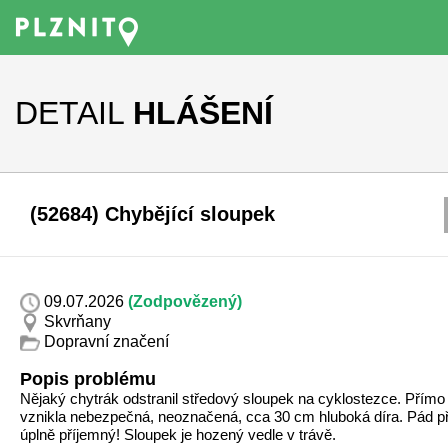
DETAIL
HLÁŠENÍ
(52684) Chybějící sloupek
09.07.2026
(Zodpovězený)
Skvrňany
Dopravní značení
Popis problému
Nějaký chytrák odstranil středový sloupek na cyklostezce. Přímo
vznikla nebezpečná, neoznačená, cca 30 cm hluboká díra. Pád př
úplně příjemný! Sloupek je hozený vedle v trávě.