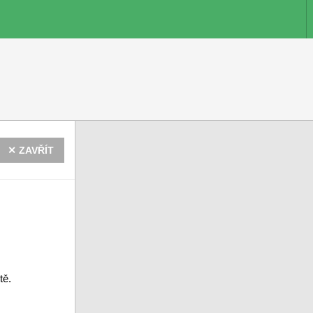
✕ ZAVŘÍT
tě.