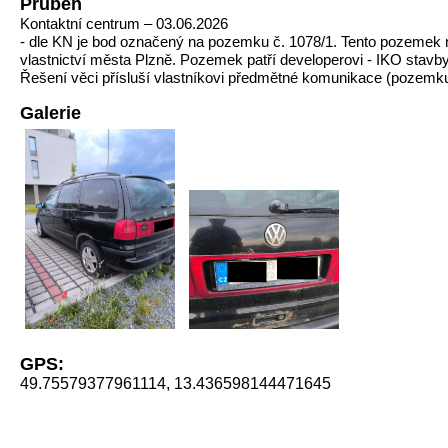
Průběh
Kontaktní centrum – 03.06.2026
- dle KN je bod označený na pozemku č. 1078/1. Tento pozemek 
vlastnictví města Plzně. Pozemek patří developerovi - IKO stavby 
Řešení věci přísluší vlastníkovi předmětné komunikace (pozemku
Galerie
GPS:
49.75579377961114, 13.436598144471645