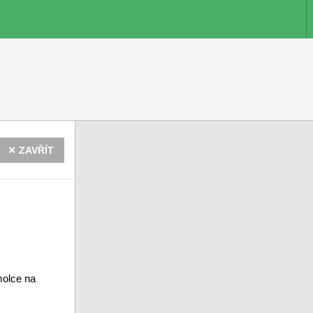
✕ ZAVŘÍT
molce na