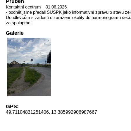
Průběh
Kontaktní centrum – 01.06.2026
- podnět jsme předali SÚSPK jako informativní zprávu o stavu zele
Doudlevcům s žádostí o zařazení lokality do harmonogramu seč
za spolupráci.
Galerie
GPS:
49.71104831251406, 13.385992906987667