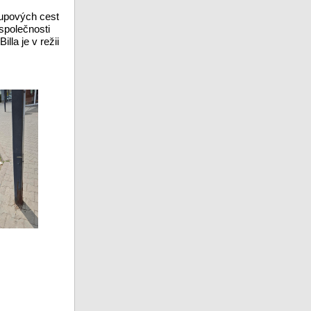
tupových cest
 společnosti
lla je v režii