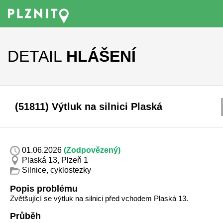
DETAIL
HLÁŠENÍ
(51811) Výtluk na silnici Plaská
01.06.2026
(Zodpovězený)
Plaská 13, Plzeň 1
Silnice, cyklostezky
Popis problému
Zvětšující se výtluk na silnici před vchodem Plaská 13.
Průběh