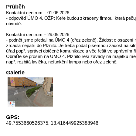
Průběh
Kontaktní centrum – 01.06.2026
- odpověď ÚMO 4, OŽP: Keře budou zkráceny firmou, která pečuj
obvodě.
Kontaktní centrum – 29.05.2026
- podnět jsme předali na ÚMO 4 (ořez zeleně). Žádost o osazení
zrcadla nepatří do Plznito. Je třeba podat písemnou žádost na siln
úřad popř. správci dotčené komunikace a věc řešit ve správním ří
Obraťte se prosím na ÚMO 4. Plznito řeší závady na majetku mě
např. rozbitá lavička, nefunkční lampa nebo ořez zeleně.
Galerie
GPS:
49.7553660526375, 13.416449925388946