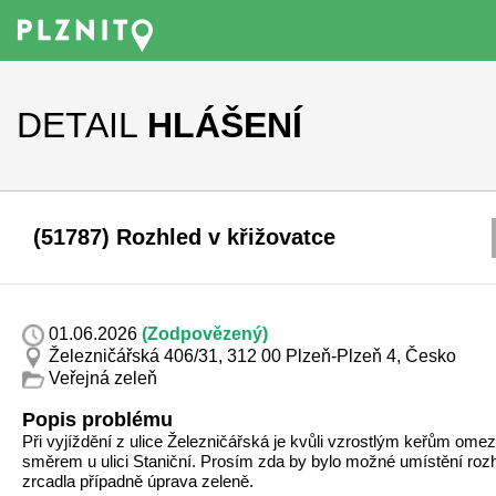
DETAIL
HLÁŠENÍ
(51787) Rozhled v křižovatce
01.06.2026
(Zodpovězený)
Železničářská 406/31, 312 00 Plzeň-Plzeň 4, Česko
Veřejná zeleň
Popis problému
Při vyjíždění z ulice Železničářská je kvůli vzrostlým keřům ome
směrem u ulici Staniční. Prosím zda by bylo možné umístění roz
zrcadla případně úprava zeleně.