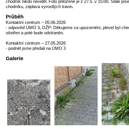
chodník nikdo neviděl. Foto přiložené je z 27.5. v 15:00. Stále pís
chodníku, záplava vyrostlých travin.
Průběh
Kontaktní centrum – 05.06.2026
- odpověď ÚMO 3, OŽP: Děkujeme za upozornění, plevel byl ch
ošetřen a poté bude odstraněn.
Kontaktní centrum – 27.05.2026
- podnět jsme předali na ÚMO 3
Galerie