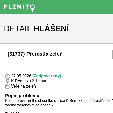
DETAIL
HLÁŠENÍ
(51737) Přerostlá zeleň
27.05.2026
(Zodpovězený)
K Remízku 2, Lhota
Veřejná zeleň
Popis problému
Kolem provizorního chodníku u ulice K Remízku je přerostlá zeleň
začíná zasahovat do chodníku.