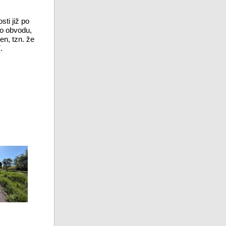
ti již po
ho obvodu,
en, tzn. že
.