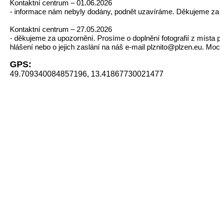
Kontaktní centrum – 01.06.2026
- informace nám nebyly dodány, podnět uzavíráme. Děkujeme za
Kontaktní centrum – 27.05.2026
- děkujeme za upozornění. Prosíme o doplnění fotografií z místa 
hlášení nebo o jejich zaslání na náš e-mail plznito@plzen.eu. Mo
GPS:
49.709340084857196, 13.41867730021477