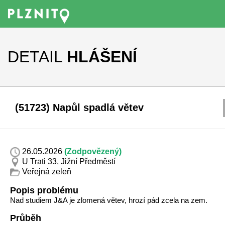
DETAIL
HLÁŠENÍ
(51723) Napůl spadlá větev
26.05.2026
(Zodpovězený)
U Trati 33, Jižní Předměstí
Veřejná zeleň
Popis problému
Nad studiem J&A je zlomená větev, hrozí pád zcela na zem.
Průběh