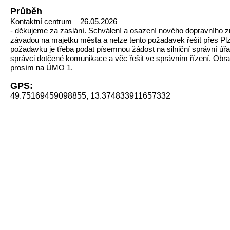
Průběh
Kontaktní centrum – 26.05.2026
- děkujeme za zaslání. Schválení a osazení nového dopravního z
závadou na majetku města a nelze tento požadavek řešit přes Plz
požadavku je třeba podat písemnou žádost na silniční správní úřa
správci dotčené komunikace a věc řešit ve správním řízení. Obra
prosím na ÚMO 1.
GPS:
49.75169459098855, 13.374833911657332